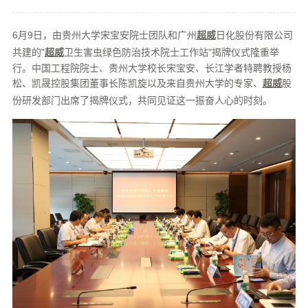
6月9日，由贵州大学宋宝安院士团队和广州
超威
日化股份有限公司
共建的"
超威
卫生害虫绿色防治技术院士工作站"揭牌仪式隆重举
行。中国工程院院士、贵州大学校长宋宝安、长江学者特聘教授杨
松、凯晟控股集团董事长陈凯旋以及来自贵州大学的专家、
超威
股
份研发部门出席了揭牌仪式，共同见证这一振奋人心的时刻。