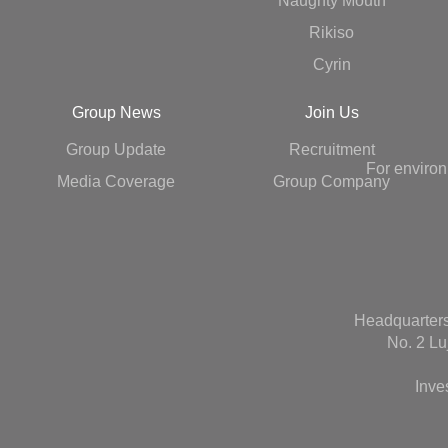
Naughty Mouth
Rikiso
Cyrin
Group News
Join Us
Group Update
Recruitment
For environ
Media Coverage
Group Company
Headquarters
No. 2 Lu
Inve