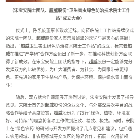
（宋宝安院士团队、
超威
股份"卫生害虫绿色防治技术院士工作
站"成立大会）
仪式上，陈凯旋董事长致欢迎辞，向莅临院士工作站揭牌仪式
的宋院士团队、
超威
股份家人表示最诚挚的欢迎与最衷心的感谢！
指出，"
超威
卫生害虫绿色防治技术院士工作站"的成立，标志着
超
威
在推进"产学研"合作方面迈出了新一步，在推动科技创新方面取
得了新成效。在宋宝安院士团队的指导下，
超威
股份一定能够充分
发挥双方的比较优势，为广大消费者、为社会、为国家带来更绿
色、更先进的家用卫生杀虫产品，为保护环境、保护绿水青山而奋
斗！
随后，双方就合作课题展开热烈讨论，宋宝安院士发表了指导
意见。宋院士首先对
超威
股份的
企业文化、与外部深层次平台的战
略合作等给予
高度赞赏，
超威
股份为了践行"绿色、植物、环境友
好、可持续"的理念将各项工作做
到细致、精致、极致。
同时，宋院
士在"绿色农药"的研制与开发方面提出了几点意见和建议，包括通
过农用领域、非农用领域等交叉区的跨界合作，拓展非农用新领