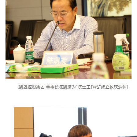
（凯晟控股集团 董事长陈凯旋为"院士工作站"成立致欢迎词）