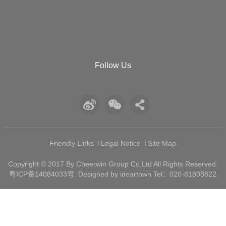
Follow Us
Friendly Links
Legal Notice
Site Map
Copyright © 2017 By Cheerwin Group Co,Ltd All Rights Reserved.
粤ICP备14084033号
. Designed by ideartown Tel：020-81808822